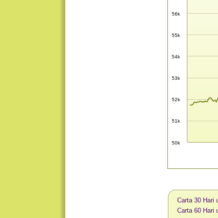
56k
55k
54k
53k
52k
51k
50k
Carta 30 Hari
Carta 60 Hari