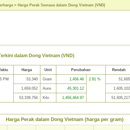
erharga
>
Harga Perak Semasa dalam Dong Vietnam (VND)
Terkini dalam Dong Vietnam (VND)
aktu
Harga
Unit
Perubahan
Rendah
35 PM
53,340
Gram
1,456.46
2.81 %
51,605
1,659,052
Auns
45,301.12
1,605,102
53,339,756
Kilo
1,456,464.97
51,605,217
Harga Perak dalam Dong Vietnam (harga per gram)