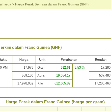
erharga
>
Harga Perak Semasa dalam Franc Guinea (GNF)
Terkini dalam Franc Guinea (GNF)
aktu
Harga
Unit
Perubahan
Rendah
30 PM
17,978
Gram
612.61
3.53 %
17,280
559,180
Auns
19,054.17
537,483
17,978,052
Kilo
612,605.89
17,280,468
Harga Perak dalam Franc Guinea (harga per gram)