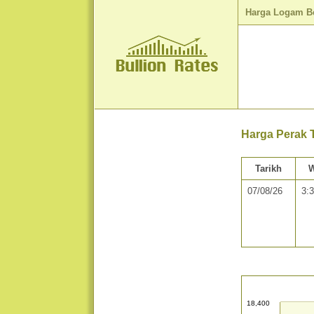
Harga Logam B
Harga Perak 
Tarikh
W
07/08/26
3:
18,400