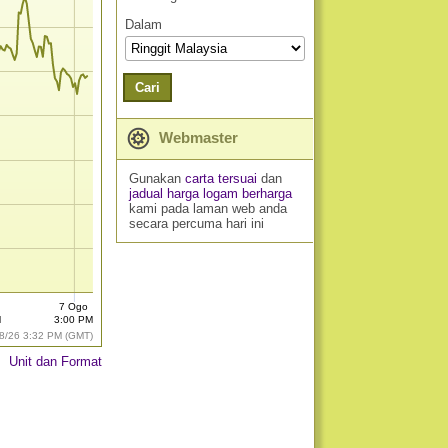
Dalam
Cari
Webmaster
Gunakan
carta tersuai
dan
jadual harga logam berharga
kami pada laman web anda
secara percuma hari ini
7 Ogo
M
3:00 PM
8/26 3:32 PM (GMT)
Unit dan Format