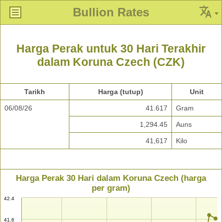
Bullion Rates
Harga Perak untuk 30 Hari Terakhir
dalam Koruna Czech (CZK)
Tarikh
Harga (tutup)
Unit
06/08/26
41.617
Gram
1,294.45
Auns
41,617
Kilo
Harga Perak 30 Hari dalam Koruna Czech (harga
per gram)
42.4
41.6