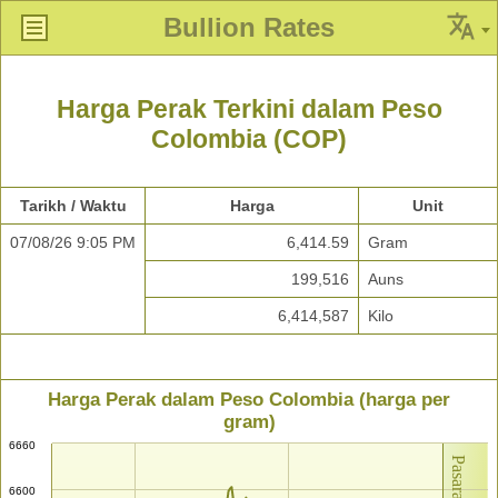
Bullion Rates
Harga Perak Terkini dalam Peso
Colombia (COP)
Tarikh / Waktu
Harga
Unit
07/08/26 9:05 PM
6,414.59
Gram
199,516
Auns
6,414,587
Kilo
Harga Perak dalam Peso Colombia (harga per
gram)
6660
6600