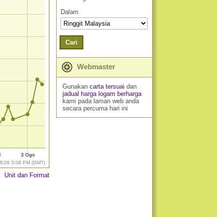
Dalam
Cari
Webmaster
Gunakan
carta tersuai
dan
jadual harga logam berharga
kami pada laman web anda
secara percuma hari ini
l
3 Ogo
8/26 3:08 PM (GMT)
Unit dan Format