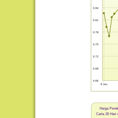
0.84
0.81
0.78
0.75
0.72
0.69
0.66
8 Jun
Harga Pera
Carta 30 Hari