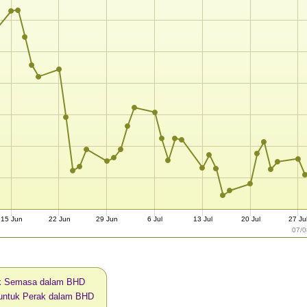
15 Jun
22 Jun
29 Jun
6 Jul
13 Jul
20 Jul
27 Ju
07/0
k Semasa dalam BHD
 untuk Perak dalam BHD