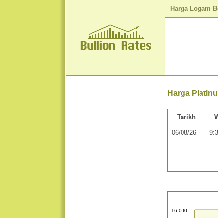
Harga Logam B
Harga Platin
Tarikh
W
06/08/26
9:
16,000