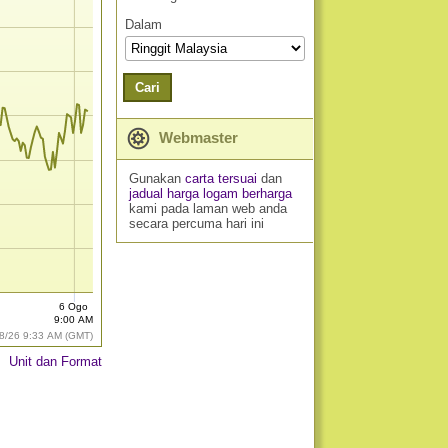
Dalam
Cari
Webmaster
Gunakan
carta tersuai
dan
jadual harga logam berharga
kami pada laman web anda
secara percuma hari ini
6 Ogo
9:00 AM
8/26 9:33 AM (GMT)
Unit dan Format