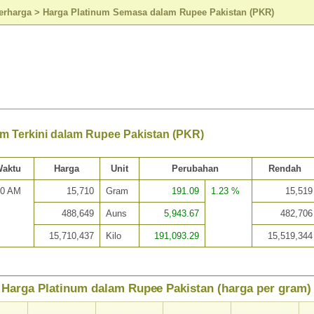
erharga
>
Harga Platinum Semasa dalam Rupee Pakistan (PKR)
um Terkini dalam Rupee Pakistan (PKR)
aktu
Harga
Unit
Perubahan
Rendah
30 AM
15,710
Gram
191.09
1.23 %
15,519
488,649
Auns
5,943.67
482,706
15,710,437
Kilo
191,093.29
15,519,344
Harga Platinum dalam Rupee Pakistan (harga per gram)