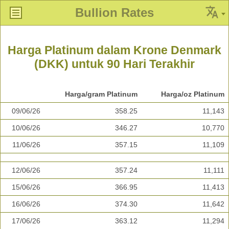
Bullion Rates
Harga Platinum dalam Krone Denmark
(DKK) untuk 90 Hari Terakhir
Harga/gram Platinum
Harga/oz Platinum
09/06/26
358.25
11,143
10/06/26
346.27
10,770
11/06/26
357.15
11,109
12/06/26
357.24
11,111
15/06/26
366.95
11,413
16/06/26
374.30
11,642
17/06/26
363.12
11,294