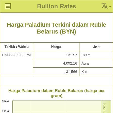
Bullion Rates
Harga Paladium Terkini dalam Ruble
Belarus (BYN)
Tarikh / Waktu
Harga
Unit
07/08/26 9:05 PM
131.57
Gram
4,092.16
Auns
131,566
Kilo
Harga Paladium dalam Ruble Belarus (harga per
gram)
134.4
133.6