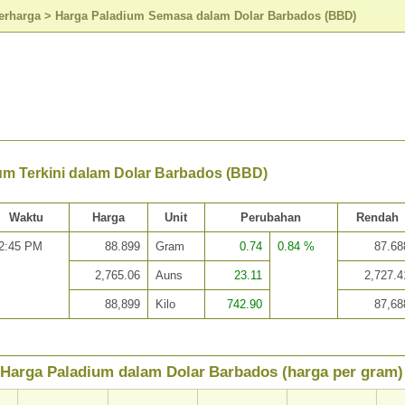
erharga
>
Harga Paladium Semasa dalam Dolar Barbados (BBD)
um Terkini dalam Dolar Barbados (BBD)
Waktu
Harga
Unit
Perubahan
Rendah
2:45 PM
88.899
Gram
0.74
0.84 %
87.68
2,765.06
Auns
23.11
2,727.4
88,899
Kilo
742.90
87,68
Harga Paladium dalam Dolar Barbados (harga per gram)