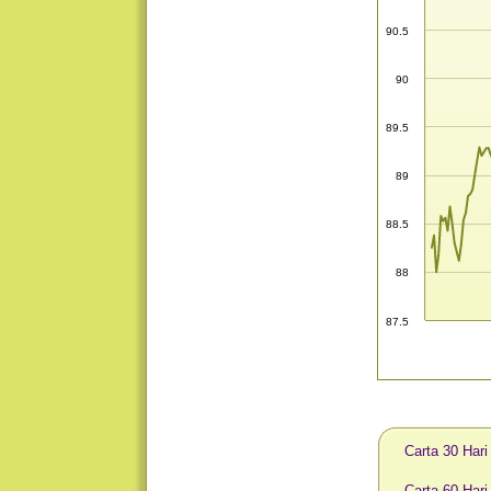
90.5
90
89.5
89
88.5
88
87.5
Carta 30 Har
Carta 60 Har