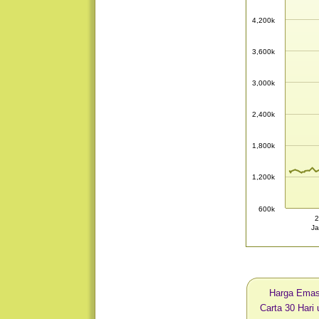
4,200k
3,600k
3,000k
2,400k
1,800k
1,200k
600k
2
Ja
Harga Ema
Carta 30 Har