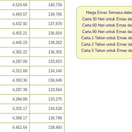
4,524.69
140,734
Harga Emas Semasa dal
4,493.57
139,766
Carta 30 Hari untuk Emas d
4,432.92
137,879
Carta 60 Hari untuk Emas d
Carta 90 Hari untuk Emas d
4,402.21
136,924
Carta 1 Tahun untuk Emas d
4,445.23
138,262
Carta 2 Tahun untuk Emas d
Carta 5 Tahun untuk Emas d
4,382.22
136,302
4,297.06
133,653
4,312.69
134,140
4,393.36
136,649
4,297.39
133,664
4,284.89
133,275
4,325.17
134,528
4,398.17
136,799
4,452.64
138,493