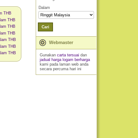
Dalam
am THB
alam THB
alam THB
Cari
alam THB
alam THB
Webmaster
alam THB
alam THB
Gunakan
carta tersuai
dan
jadual harga logam berharga
kami pada laman web anda
secara percuma hari ini