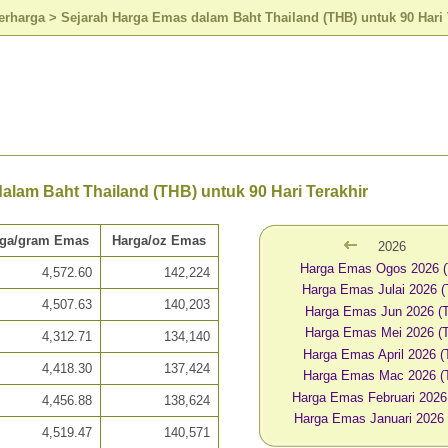
erharga
>
Sejarah Harga Emas dalam Baht Thailand (THB) untuk 90 Hari 
lam Baht Thailand (THB) untuk 90 Hari Terakhir
rga/gram Emas
Harga/oz Emas
2026
Harga Emas Ogos 2026 
4,572.60
142,224
Harga Emas Julai 2026 
4,507.63
140,203
Harga Emas Jun 2026 (
Harga Emas Mei 2026 (
4,312.71
134,140
Harga Emas April 2026 
4,418.30
137,424
Harga Emas Mac 2026 (
Harga Emas Februari 2026
4,456.88
138,624
Harga Emas Januari 2026
4,519.47
140,571