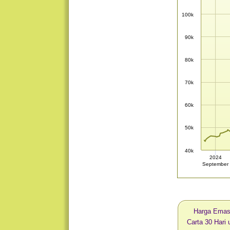
100k
90k
80k
70k
60k
50k
40k
2024
September
Harga Ema
Carta 30 Har