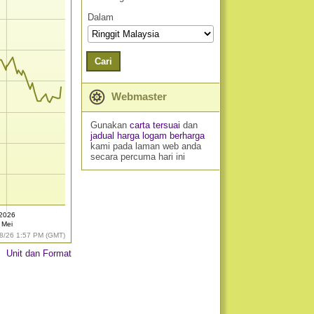
Dalam
Cari
Webmaster
Gunakan
carta tersuai
dan
jadual harga logam berharga
kami pada laman web anda
secara percuma hari ini
2026
Mei
8/26 1:57 PM (GMT)
Unit dan Format