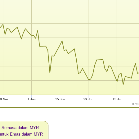
8 Mei
1 Jun
15 Jun
29 Jun
13 Jul
07/0
s Semasa dalam MYR
i untuk Emas dalam MYR