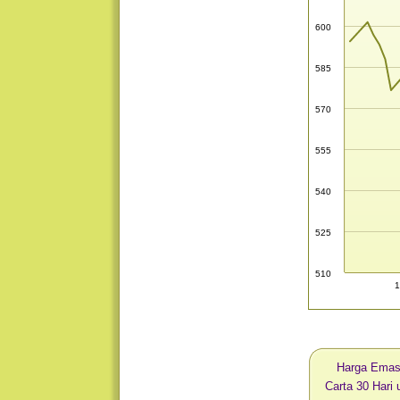
600
585
570
555
540
525
510
1
Harga Ema
Carta 30 Har