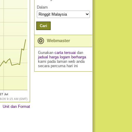
Dalam
Cari
Webmaster
Gunakan
carta tersuai
dan
jadual harga logam berharga
kami pada laman web anda
secara percuma hari ini
27 Jul
8/26 9:15 AM (GMT)
Unit dan Format