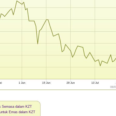
ei
1 Jun
15 Jun
29 Jun
13 Jul
08/0
s Semasa dalam KZT
i untuk Emas dalam KZT