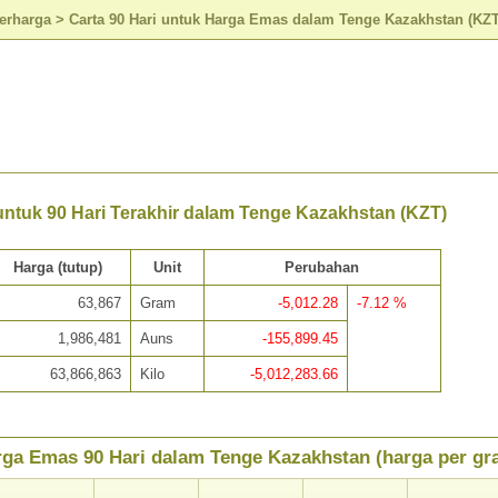
erharga
>
Carta 90 Hari untuk Harga Emas dalam Tenge Kazakhstan (KZT
ntuk 90 Hari Terakhir dalam Tenge Kazakhstan (KZT)
Harga (tutup)
Unit
Perubahan
63,867
Gram
-5,012.28
-7.12 %
1,986,481
Auns
-155,899.45
63,866,863
Kilo
-5,012,283.66
ga Emas 90 Hari dalam Tenge Kazakhstan (harga per gr