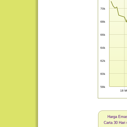
70k
68k
66k
64k
62k
60k
58k
18 M
Harga Ema
Carta 30 Har