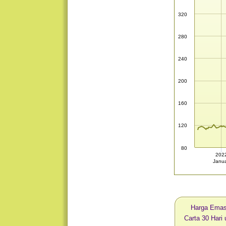
320
280
240
200
160
120
80
202
Janua
Harga Ema
Carta 30 Har